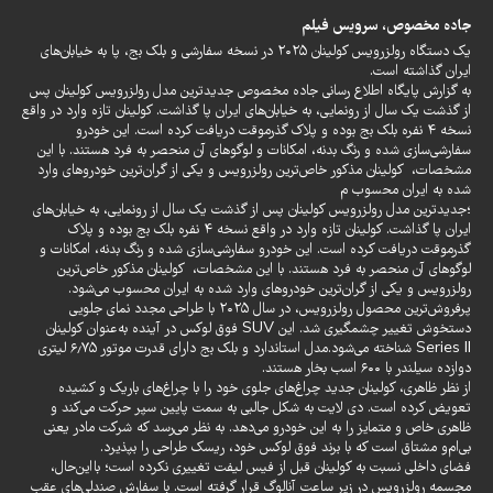
جاده مخصوص، سرویس
فیلم
یک دستگاه رولزرویس کولینان ۲۰۲۵ در نسخه سفارشی و بلک بج، پا به خیابان‌های
ایران گذاشته است.
به گزارش پایگاه اطلاع رسانی
جاده مخصوص
جدیدترین مدل
رولزرویس
کولینان پس
از گذشت یک سال از رونمایی، به خیابان‌های ایران پا گذاشت. کولینان تازه وارد در واقع
نسخه ۴ نفره بلک بج بوده و پلاک گذرموقت دریافت کرده است. این خودرو
سفارشی‌سازی شده و رنگ بدنه، امکانات و لوگوهای آن منحصر به فرد هستند. با این
مشخصات، ‌ کولینان مذکور خاص‌ترین رولزرویس و یکی از گران‌ترین خودروهای وارد
شده به ایران محسوب م
؛جدیدترین مدل رولزرویس کولینان پس از گذشت یک سال از رونمایی، به خیابان‌های
ایران پا گذاشت. کولینان تازه وارد در واقع نسخه ۴ نفره بلک بج بوده و پلاک
گذرموقت دریافت کرده است. این خودرو سفارشی‌سازی شده و رنگ بدنه، امکانات و
لوگوهای آن منحصر به فرد هستند. با این مشخصات، ‌ کولینان مذکور خاص‌ترین
رولزرویس و یکی از گران‌ترین خودروهای وارد شده به ایران محسوب می‌شود.
پرفروش‌ترین محصول رولزرویس، در سال ۲۰۲۵ با طراحی مجدد نمای جلویی
دستخوش تغییر چشمگیری شد. این SUV فوق لوکس در آینده به‌عنوان کولینان
Series II شناخته می‌شود.مدل استاندارد و بلک بج دارای قدرت موتور ۶٫۷۵ لیتری
دوازده سیلندر با ۶۰۰ اسب بخار هستند.
از نظر ظاهری، کولینان جدید چراغ‌های جلوی خود را با چراغ‌های باریک و کشیده
تعویض کرده است. دی لایت به شکل جالبی به سمت پایین سپر حرکت می‌کند و
ظاهری خاص و متمایز را به این خودرو می‌دهد. به نظر می‌رسد که شرکت مادر یعنی
بی‌ام‌و مشتاق است که با برند فوق لوکس خود، ریسک طراحی را بپذیرد.
فضای داخلی نسبت به کولینان قبل از فیس لیفت تغییری نکرده است؛ بااین‌حال،
مجسمه رولزرویس در زیر ساعت آنالوگ قرار گرفته است. با سفارش صندلی‌های عقب