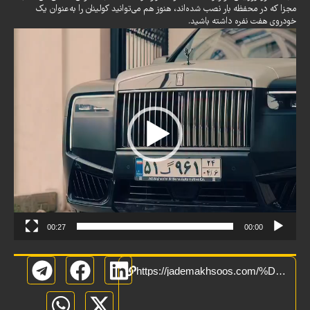
مجزا که در محفظه بار نصب شده‌اند، هنوز هم می‌توانید کولینان را به‌عنوان یک
خودروی هفت نفره داشته باشید.
نمایشگر
ویدیو
00:27
00:00
https://jademakhsoos.com/%D9%81%DB%8C%D9%84%D9%85/%D9%BE%D8%A7%DB%8C-%D8%B1%D9%88%D9%84%D8%B2%D8%B1%D9%88%DB%8C%D8%B3-%DA%A9%D9%88%D9%84%DB%8C%D9%86%D8%A7%D9%86-%D9%87%D9%85-%D8%A8%D9%87-%D8%AE%DB%8C%D8%A7%D8%A8%D8%A7%D9%86-%D9%87%D8%A7%DB%8C-%D8%A7/