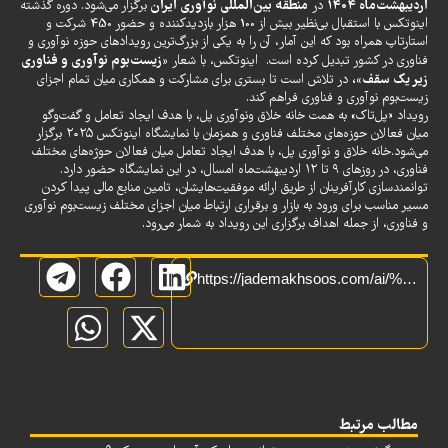
اردیبهشت‌ماه 1404
منطقه بین‌المللی نوآوری ایران
در
برگزار می‌شود. دوره گذشته
اینوتکس با استقبال بی‌نظیر بیش از 100 هزار بازدیدکننده و حضور 450 شرکت و
استارتاپ همراه بود که این آمار، آن را به یکی از بزرگ‌ترین رویدادهای حوزه نوآوری و
«زیست‌بوم نوآوری و فناوری
فناوری در کشور تبدیل کرده است. اینوتکس، با شعار
زیر یک سقف»،
در تلاش است تا بستری برای مشارکت و همکاری میان تمام اجزای
زیست‌بوم نوآوری و فناوری فراهم کند.
رویداد «پل‌تاک» به همت خانه خلاق و‌نوآوری پل، با هدف ایجاد تعامل و گفت‌وگو
میان فعالان حوزه‌های مختلف فناوری و همزمان با نمایشگاه اینوتکس ۲۰۲۵ برگزار
می‌شود.خانه خلاق و‌ نوآوری پل، با هدف ایجاد تعامل میان فعالان حوژه‌های مختلف
فناوری، در روزهای ۹ تا ۱۲ اردیبهشت‌ماه امسال، در این نمایشگاه حضور دارد.
توانمندسازی کارآفرینان از طریق ارائه موفقیت‌هایشان، تامین منابع مالی پیدا کردن
مسیر مناسب برای ورود به بازار و برقراری ارتباط میان اجزای مختلف زیست‌بوم نوآوری
و فناوری، از جمله اهداف برگزاری این رویداد به شمار می‌رود.
https://jademakhsoos.com/ai/%D8%B2%DB%8C%D8%B3%D8%AA%D8%A8%D9%88%D9%85-%D9%86%D9%88%D8%A2%D9%88%D8%B1%DB%8C-%D9%88-%D9%81%D9%86%D8%A7%D9%88%D8%B1%DB%8C-%D8%B2%DB%8C%D8%B1-%DB%8C%DA%A9-%D8%B3%D9%82%D9%81/
مطالب مرتبط