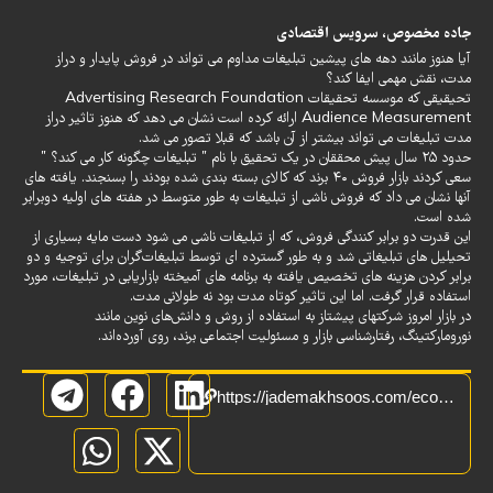
جاده مخصوص، سرویس
اقتصادی
آیا هنوز مانند دهه های پیشین تبلیغات مداوم می تواند در فروش پایدار و دراز
مدت، نقش مهمی ایفا کند؟
تحیقیقی که موسسه تحقیقات Advertising Research Foundation
Audience Measurement ارائه کرده است نشان می دهد که هنوز تاثیر دراز
مدت تبلیغات می تواند بیشتر از آن باشد که قبلا تصور می شد.
حدود ۲۵ سال پیش محققان در یک تحقیق با نام ” تبلیغات چگونه کار می کند؟ ”
سعی کردند بازار فروش ۴۰ برند که کالای بسته بندی شده بودند را بسنجند. یافته های
آنها نشان می داد که فروش ناشی از تبلیغات به طور متوسط در هفته های اولیه دوبرابر
شده است.
این قدرت دو برابر کنندگی فروش، که از تبلیغات ناشی می شود دست مایه بسیاری از
تحیلیل های تبلیغاتی شد و به طور گسترده ای توسط تبلیغات‌گران برای توجیه و دو
برابر کردن هزینه های تخصیص یافته به برنامه های آمیخته بازاریابی در تبلیغات، مورد
استفاده قرار گرفت. اما این تاثیر کوتاه مدت بود نه طولانی مدت.
در بازار امروز شرکتهای پیشتاز به استفاده از روش‌ و دانش‌های نوین مانند
نورومارکتینگ، رفتارشناسی بازار و مسئولیت اجتماعی برند، روی آورده‌اند.
https://jademakhsoos.com/economic/%D8%AA%D8%A7%D8%AB%DB%8C%D8%B1-%D8%B7%D9%88%D9%84%D8%A7%D9%86%DB%8C-%D9%85%D8%AF%D8%AA-%D8%AA%D8%A8%D9%84%DB%8C%D8%BA%D8%A7%D8%AA-%D8%A8%D8%B1-%D8%A7%D9%81%D8%B2%D8%A7%DB%8C%D8%B4-%D9%81%D8%B1%D9%88/