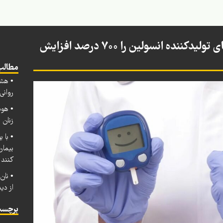
این داروی دیابت تعداد سلول‌های تولیدکننده انسولین را ۷۰۰ درصد افزایش
مطالب
• هشد
روانی به ۱.۲ میلیارد ن
• هوش
زنان 
• با 
بیمار
کنند
• نان
از دی
برچسب