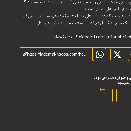
زگی هارمین وارد فاز ۱ آزمایش‌های بالینی شده تا ایمنی و تحمل‌پذیری آن ارزیابی شود. قرار است دیگر
اروهای احیاکننده سلول‌های بتا با تنظیم‌کننده‌های سیستم ایمنی کار
یک مانع بزرگ را رفع کند: سیستم ایمنی به سلول‌های بتای تازه
Science Translational Med
منتشر کرده‌اند.
https://jademakhsoos.com/health/%D8%A7%DB%8C%D9%86-%D8%AF%D8%A7%D8%B1%D9%88%DB%8C-%D8%AF%DB%8C%D8%A7%D8%A8%D8%AA-%D8%AA%D8%B9%D8%AF%D8%A7%D8%AF-%D8%B3%D9%84%D9%88%D9%84%D9%87%D8%A7%DB%8C-%D8%AA%D9%88%D9%84%DB%8C%D8%AF%DA%A9/
ی و حقوقی منتشر نمی‌شود.
ر نمی‌شود.
ایمیل