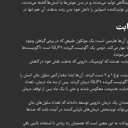
شگاهی تولید می‌شدند و در بدن موش‌ها یا انسان‌ها کاشته می‌شدند،
ی تولیدکننده انسولین را داخل خود بدن رشد بدهند، آن هم تنها در
ابت
 آن‌ها هارمین است؛ یک مولکول طبیعی که در برخی گیاهان وجود
دارد و آنزیمی به‌نام DYRK1A را در سلول‌های بتا مهار می‌کند. دومی یک آگونیست گیرنده GLP1 است (آگونیست‌ها
ی‌شوند).
بقه‌ای از داروهای دیابت هستند که اوزمپیک، دارویی که به‌علت نقش خود در کاهش
پژوهشگران داروی خود را در موش‌های مبتلا به دیابت نوع ۱ و ۲ تست کردند. آن‌ها ابتدا مقدار کمی سلول بتای انسان را
در موش‌ها قرار دادند، سپس آن‌ها را با هارمین و آگونیست گیرنده GLP1 درمان کردند. پس از سه ماه درمان، تعداد
علاوه، علائم دیابت به‌سرعت معکوس شدند و حتی تا یک ماه پس از توقف درمان
ندان یک درمان دارویی توسعه داده‌اند که تعداد سلول‌های بتای
تواند نویدبخش درمان‌های بازیابی‌کننده در آینده باشد که صدها
نات به این معنی است که همچنان راه زیادی تا استفاده بالینی باقی