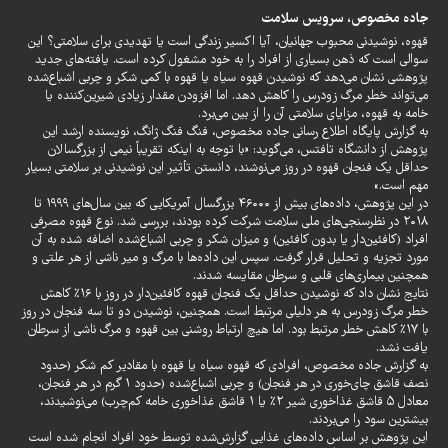
جاده مخصوص، سرویس
سلامت
قهوه، نوشیدنی محبوب جهانیان، آیا اکسیر زندگی است یا تهدیدی برای سلامتی؟ این
سوالی است که ذهن بسیاری از افراد را به خود مشغول کرده است. یافته‌های جدید
پژوهشی نشان می‌دهد که نوشیدن قهوه سیاه یا قهوه با کمی شکر و چربی اشباع‌شده
می‌تواند خطر مرگ زودرس را کاهش دهد. اما افزودن مقدار زیادی شیرین‌کننده یا
خامه به قهوه، مزایای سلامتی آن را از بین می‌برد.
به گزارش پایگاه اطلاع رسانی جاده مخصوص، فنگ فنگ ژانگ، نویسنده ارشد این
پژوهش از دانشگاه تافتس، می‌گوید: «با توجه به اینکه تقریباً نیمی از بزرگسالان
حداقل یک فنجان قهوه در روز می‌نوشند، دانستن تأثیر این نوشیدنی بر سلامتی بسیار
مهم است.»
در این پژوهش، داده‌های بیش از ۴۶۰۰۰ بزرگسال آمریکایی که بین سال‌های ۱۹۹۹ تا
۲۰۱۸ در نظرسنجی‌های ملی سلامت شرکت کرده بودند، بررسی شد. نوع قهوه مصرفی
افراد (کافئین‌دار یا بدون کافئین) و میزان شکر و چربی اشباع‌شده اضافه شده به آن
مورد تجزیه و تحلیل قرار گرفت. سپس این داده‌ها با مرگ و میر ناشی از هر علتی و
همچنین بیماری‌های قلبی و سرطان مقایسه شدند.
نتایج نشان داد که نوشیدن حداقل یک فنجان قهوه کافئین‌دار در روز با ۱۶٪ کاهش
خطر مرگ زودرس به هر دلیلی مرتبط است. همچنین، نوشیدن دو تا سه فنجان در روز
با ۱۷٪ کاهش خطر مرتبط بود. اما هیچ ارتباط روشنی بین قهوه و مرگ ناشی از سرطان
یافت نشد.
به گزارش جاده مخصوص، افرادی که قهوه سیاه یا قهوه با مقادیر کم شکر (حدود
نصف قاشق چای‌خوری در هر فنجان) و چربی اشباع‌شده (حدود ۱ گرم در هر فنجان،
معادل ۵ قاشق غذاخوری شیر ۲٪ یا ۱ قاشق غذاخوری خامه کم‌چرب) می‌نوشیدند،
بیشترین سود را می‌بردند.
این پژوهش بر اساس داده‌های غذایی گزارش‌شده توسط خود افراد انجام شده است