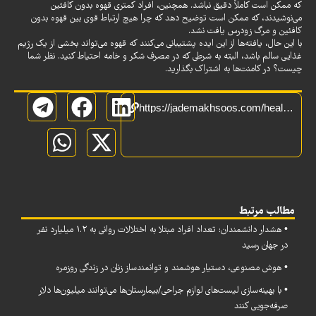
که ممکن است کاملاً دقیق نباشد. همچنین، افراد کمتری قهوه بدون کافئین
می‌نوشیدند، که ممکن است توضیح دهد که چرا هیچ ارتباط قوی بین قهوه بدون
کافئین و مرگ زودرس یافت نشد.
با این حال، یافته‌ها از این ایده پشتیبانی می‌کنند که قهوه می‌تواند بخشی از یک رژیم
غذایی سالم باشد، البته به شرطی که در مصرف شکر و خامه احتیاط کنید. نظر شما
چیست؟ در کامنت‌ها به اشتراک بگذارید.
https://jademakhsoos.com/health/%D9%82%D9%87%D9%88%D9%87%D8%8C-%D8%A7%DA%A9%D8%B3%DB%8C%D8%B1-%D8%B2%D9%86%D8%AF%DA%AF%DB%8C-%DB%8C%D8%A7-%D8%AA%D9%87%D8%AF%DB%8C%D8%AF%DB%8C-%D8%A8%D8%B1%D8%A7%DB%8C-%D8%B3%D9%84%D8%A7%D9%85%D8%AA/
مطالب مرتبط
• هشدار دانشمندان: تعداد افراد مبتلا به اختلالات روانی به ۱.۲ میلیارد نفر
در جهان رسید
• هوش مصنوعی، دستیار هوشمند و توانمندساز زنان در زندگی روزمره
• با بهینه‌سازی لیست‌های لوازم جراحی/بیمارستان‌ها می‌توانند میلیون‌ها دلار
صرفه‌جویی کنند