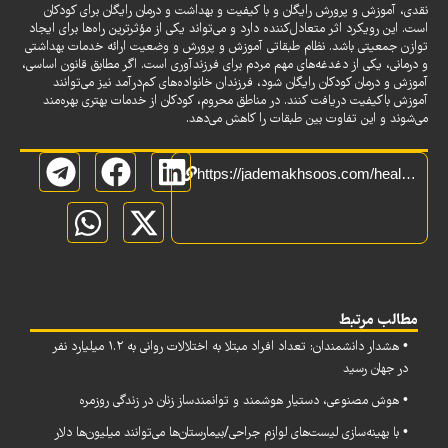
نقدی، آموزش و پرورش رایگان و با کیفیت و بهداشت و درمان رایگان برای کودکان
است. این رویکرد اثر متعادل‌کننده دارد و می‌تواند یکی از مؤثرترین راه‌ها برای ایجاد
توازن جمعیتی باشد. نظام طبقاتی آموزش و پرورش و وضعیت ارائه خدمات بهداشتی
و درمانی، یکی از دغدغه‌های مهم مردم برای فرزندآوری است. اگر مطابق قانون اساسی،
آموزش و درمان کودکان رایگان شود، فرزندان خانواده‌های کم‌درآمد نیز می‌توانند
آموزش باکیفیت دریافت کنند. در مناطق محروم، کودکان از خدمات بهتری بهره‌مند
می‌شوند و این تفاوت بین طبقات را کاهش می‌دهد.
https://jademakhsoos.com/health/%D9%87%D8%B4%D8%AF%D8%A7%D8%B1-%D8%AC%D8%AF%DB%8C-%D9%BE%D8%A7%D8%AF%D8%A7%D8%B4-%D9%81%D8%B1%D8%B2%D9%86%D8%AF%D8%A2%D9%88%D8%B1%DB%8C%D8%8C-%D8%B9%D8%A7%D9%85%D9%84-%D8%A7%D8%B5%D9%84%DB%8C-%D8%A7/
مطالب مرتبط
• هشدار دانشمندان: تعداد افراد مبتلا به اختلالات روانی به ۱.۲ میلیارد نفر
در جهان رسید
• هوش مصنوعی، دستیار هوشمند و توانمندساز زنان در زندگی روزمره
• با بهینه‌سازی لیست‌های لوازم جراحی/بیمارستان‌ها می‌توانند میلیون‌ها دلار