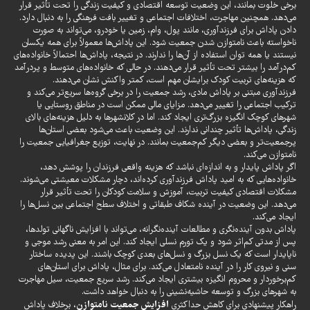
برخی خلوت بمانند، این وضعیت توسعه اقتصادی و کیفیت زندگی را تحت تأثیر قرار
می‌دهد. همچنین مهاجرت، اختلافات اجتماعی و تغییر بافت فرهنگی را به دنبال دارد.
دادن پاداش برای فرزندآوری، مانند پول، وام، زمین یا خودرو، می‌تواند به صورت
ناخواسته باعث نامتوازن شدن جمعیت شود. این پاداش‌ها معمولاً برای همه یکسان
نیستند یا همه توان استفاده از آن‌ها را ندارند. در نتیجه، پاداش‌ها احتمالاً خانواده‌های
کم‌درآمد را بیشتر تحت تأثیر قرار می‌دهند. در حالی که خانواده‌های متوسط و پردرآمد
که هزینه‌های تربیت کودک برایشان مهم است، کمتر واکنش نشان می‌دهند.
فرزندآوری مبتنی بر پاداش مادی، رشد جمعیت را در برخی گروه‌ها سریع‌تر می‌کند و
ترکیب اجتماعی را تغییر می‌دهد. مزایای مالی ممکن است در مناطق روستایی یا
شهرهای کوچک انگیزه بزرگ‌تری ایجاد کند. اما در کلانشهرها به دلیل هزینه‌های بالای
زندگی، پاداش‌ها تأثیر چندانی ندارند. این وضعیت باعث می‌شود بعضی استان‌ها
پرجمعیت‌تر و بعضی دیگر کم‌جمعیت بمانند. در نهایت، توزیع جغرافیایی جمعیت را
نامتوازن می‌کند.
اگر پاداش پایدار و به اندازه‌ای نباشد که هزینه واقعی فرزندان را پوشش دهد،
خانواده‌هایی که به امید پاداش فرزندآوری کرده‌اند، دچار مشکلات معیشتی می‌شوند.
مشکلات اقتصادی کیفیت تربیت، آموزش و سلامت کودکان را تحت تأثیر قرار
می‌دهد. این وضعیت در آینده شکاف طبقاتی و اختلاف سطح اجتماعی بین نسل‌ها را
ایجاد می‌کند.
پاداش بدون آینده‌نگری و مطالعات آینده‌نگرانه، می‌تواند با افزایش ناگهانی تولدها،
پس از مدتی کم‌اثر شود و یک تورم نسلی ایجاد کند. این امر به معنی رشد موجی و
ناپایدار است که یک نسل بزرگ و نسل‌های بعدی کوچک باشند. این پدیده ساختار
سنی و نیروی کار را در آینده نامتعادل می‌کند. برای مثال، پاداش برای استان‌های
کم‌برخوردار و محروم انگیزه بیشتری ایجاد می‌کند. رشد سریع جمعیت، سیل مهاجرت
به شهرهای بزرگ و توسعه حاشیه‌نشینی را به دنبال خواهد داشت.
افزایش جمعیت نامتوازن
راهکار پیشنهادی برای کاهش حداکثری
، برخلاف پاداش