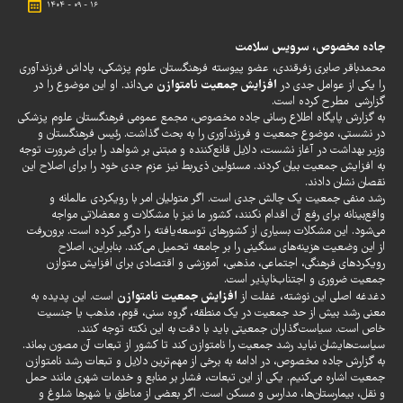
۱۴۰۴ - ۰۹ - ۱۶
جاده مخصوص، سرویس
سلامت
محمدباقر صابری زفرقندی، عضو پیوسته
فرهنگستان علوم پزشکی
، پاداش فرزندآوری
افزایش جمعیت نامتوازن
را یکی از عوامل جدی در
می‌داند. او این موضوع را در
گزارشی مطرح کرده است.
به گزارش پایگاه اطلاع رسانی
جاده مخصوص
، مجمع عمومی فرهنگستان علوم پزشکی
در نشستی، موضوع جمعیت و فرزندآوری را به بحث گذاشت. رئیس فرهنگستان و
وزیر بهداشت در آغاز نشست، دلایل قانع‌کننده و مبتنی بر شواهد را برای ضرورت توجه
به افزایش جمعیت بیان کردند. مسئولین ذی‌ربط نیز عزم جدی خود را برای اصلاح این
نقصان نشان دادند.
رشد منفی جمعیت یک چالش جدی است. اگر متولیان امر با رویکردی عالمانه و
واقع‌بینانه برای رفع آن اقدام نکنند، کشور ما نیز با مشکلات و معضلاتی مواجه
می‌شود. این مشکلات بسیاری از کشورهای توسعه‌یافته را درگیر کرده است. برون‌رفت
از این وضعیت هزینه‌های سنگینی را بر جامعه تحمیل می‌کند. بنابراین، اصلاح
رویکردهای فرهنگی، اجتماعی، مذهبی، آموزشی و اقتصادی برای افزایش متوازن
جمعیت ضروری و اجتناب‌ناپذیر است.
افزایش جمعیت نامتوازن
دغدغه اصلی این نوشته، غفلت از
است. این پدیده به
معنی رشد بیش از حد جمعیت در یک منطقه، گروه سنی، قوم، مذهب یا جنسیت
خاص است. سیاست‌گذاران جمعیتی باید با دقت به این نکته توجه کنند.
سیاست‌هایشان نباید رشد جمعیت را نامتوازن کند تا کشور از تبعات آن مصون بماند.
به گزارش جاده مخصوص، در ادامه به برخی از مهم‌ترین دلایل و تبعات رشد نامتوازن
جمعیت اشاره می‌کنیم. یکی از این تبعات، فشار بر منابع و خدمات شهری مانند حمل
و نقل، بیمارستان‌ها، مدارس و مسکن است. اگر بعضی از مناطق یا شهرها شلوغ و